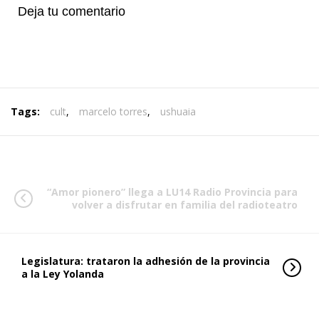
Deja tu comentario
Tags:
cult
,
marcelo torres
,
ushuaia
“Amor pionero” llega a LU14 Radio Provincia para
volver a disfrutar en familia del radioteatro
Legislatura: trataron la adhesión de la provincia
a la Ley Yolanda