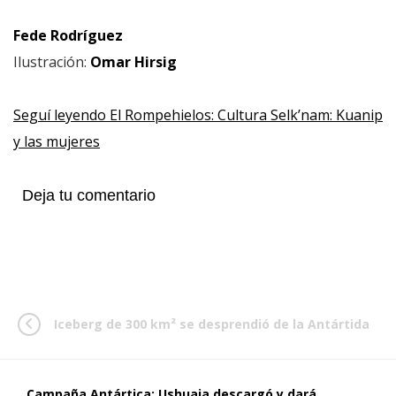
Fede Rodríguez
Ilustración:
Omar Hirsig
Seguí leyendo El Rompehielos: Cultura Selk’nam: Kuanip
y las mujeres
Deja tu comentario
Iceberg de 300 km² se desprendió de la Antártida
Campaña Antártica: Ushuaia descargó y dará