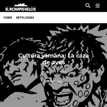
Men
HOME
MITOLOGÍAS
Cultura yámana: La caza
de aves
febrero 13, 2020
Mitologías