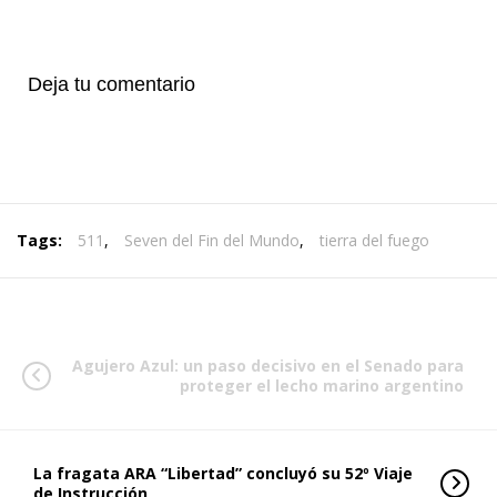
Deja tu comentario
Tags:
511
,
Seven del Fin del Mundo
,
tierra del fuego
Agujero Azul: un paso decisivo en el Senado para
proteger el lecho marino argentino
La fragata ARA “Libertad” concluyó su 52º Viaje
de Instrucción