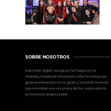
SOBRE NOSOTROS
Este medio digital, navega por la Patagonia y la
Antártida, brindando información sobre los temas que
generan interacción con su gente, y buscando historias
que consolidan una voz propia del Sur, expresada de
la forma más amplia posible.