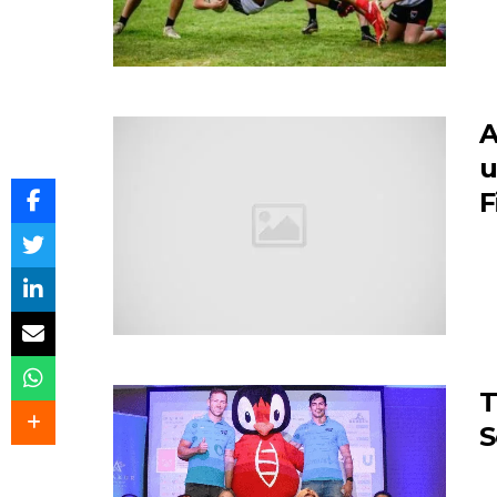
A
u
F
T
S