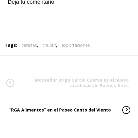
Deja tu comentario
Tags:
cerezas
,
chubut
,
exportaciones
Monseñor Jorge García Cuerva es el nuevo
arzobispo de Buenos Aires
“RGA Alimentos” en el Paseo Canto del Viento