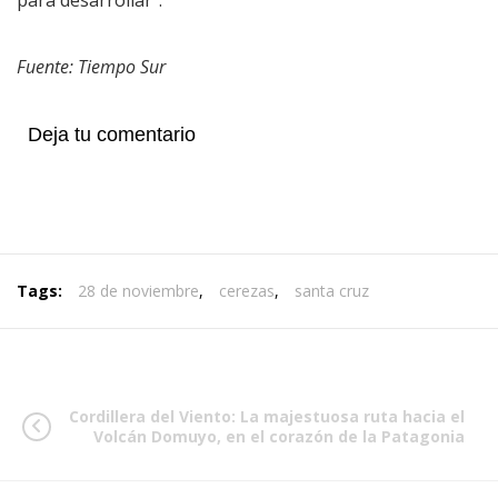
para desarrollar”.
Fuente: Tiempo Sur
Deja tu comentario
Tags:
28 de noviembre
,
cerezas
,
santa cruz
Cordillera del Viento: La majestuosa ruta hacia el
Volcán Domuyo, en el corazón de la Patagonia