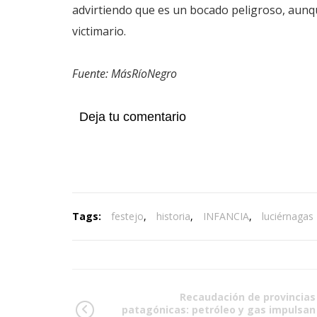
advirtiendo que es un bocado peligroso, aunq
victimario.
Fuente: MásRíoNegro
Deja tu comentario
Tags:
festejo
,
historia
,
INFANCIA
,
luciérnagas
Recaudación de provincias
patagónicas: petróleo y gas impulsan