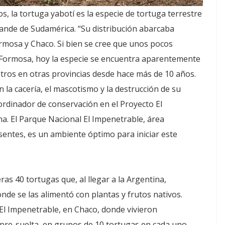
, la tortuga yabotí es la especie de tortuga terrestre
ande de Sudamérica. “Su distribución abarcaba
rmosa y Chaco. Si bien se cree que unos pocos
n Formosa, hoy la especie se encuentra aparentemente
istros en otras provincias desde hace más de 10 años.
 la cacería, el mascotismo y la destrucción de su
ordinador de conservación en el Proyecto El
a. El Parque Nacional El Impenetrable, área
ntes, es un ambiente óptimo para iniciar este
as 40 tortugas que, al llegar a la Argentina,
de se las alimentó con plantas y frutos nativos.
El Impenetrable, en Chaco, donde vivieron
pre-suelta, en grupos de 10 tortugas en cada uno.