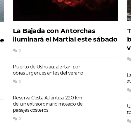
La Bajada con Antorchas
T
iluminará el Martial este sábado
b
de
v
0
Puerto de Ushuaia: alertan por
obras urgentes antes del verano
L
a
0
Reserva Costa Atlántica: 220 km
de un extraordinario mosaico de
U
paisajes costeros
t
0