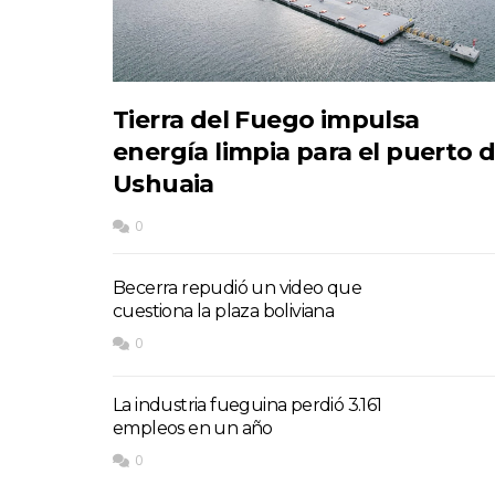
Tierra del Fuego impulsa
energía limpia para el puerto 
Ushuaia
0
Becerra repudió un video que
cuestiona la plaza boliviana
0
La industria fueguina perdió 3.161
empleos en un año
0