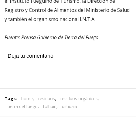
el Instituto Fueguino de Turismo, la Dirección de
Registro y Control de Alimentos del Ministerio de Salud
y también el organismo nacional I.N.T.A.
Fuente: Prensa Gobierno de Tierra del Fuego
Deja tu comentario
Tags:
home
,
residuos
,
residuos orgánicos
,
tierra del fuego
,
tolhuin
,
ushuaia