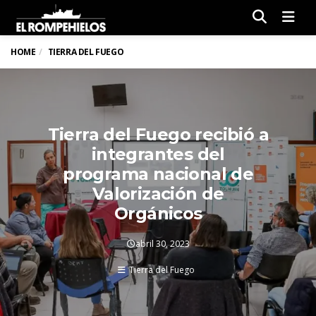
Men
HOME
TIERRA DEL FUEGO
Tierra del Fuego recibió a
integrantes del
programa nacional de
Valorización de
Orgánicos
abril 30, 2023
Tierra del Fuego