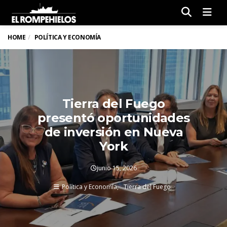
Men
HOME
POLÍTICA Y ECONOMÍA
Tierra del Fuego
presentó oportunidades
de inversión en Nueva
York
junio 15, 2026
Política y Economía
Tierra del Fuego