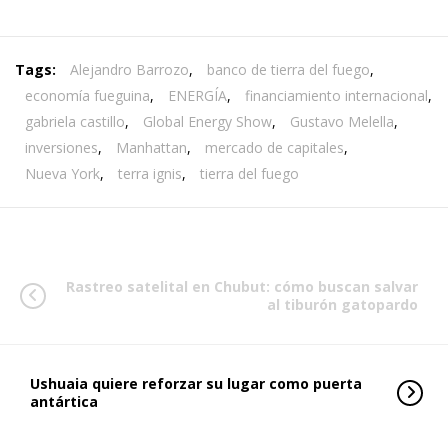
Tags:
Alejandro Barrozo
,
banco de tierra del fuego
,
economía fueguina
,
ENERGÍA
,
financiamiento internacional
,
gabriela castillo
,
Global Energy Show
,
Gustavo Melella
,
inversiones
,
Manhattan
,
mercado de capitales
,
Nueva York
,
terra ignis
,
tierra del fuego
Rastreo satelital en Chubut: cómo buscan salvar
al tiburón gatopardo
Ushuaia quiere reforzar su lugar como puerta
antártica