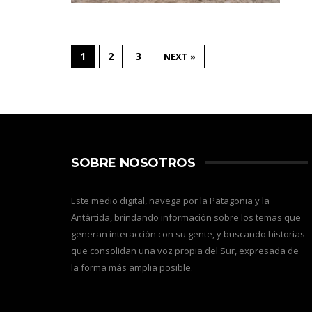
1
2
3
NEXT »
SOBRE NOSOTROS
Este medio digital, navega por la Patagonia y la
Antártida, brindando información sobre los temas que
generan interacción con su gente, y buscando historias
que consolidan una voz propia del Sur, expresada de
la forma más amplia posible.