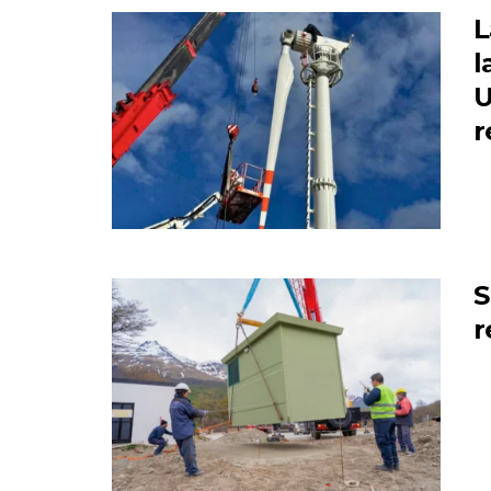
L
l
U
r
S
r