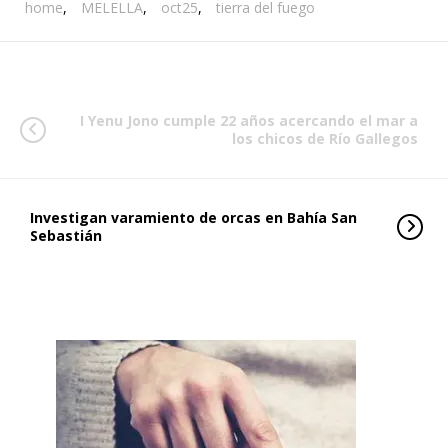
home
,
MELELLA
,
oct25
,
tierra del fuego
I Yenu Jono cumple 22 años acercando el mar a
los chicos de Río Gallegos
Investigan varamiento de orcas en Bahía San
Sebastián