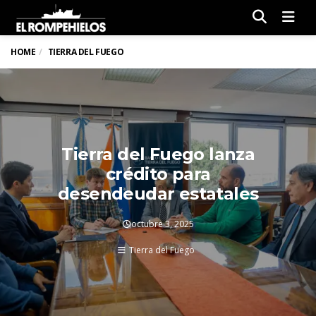
Men
HOME
TIERRA DEL FUEGO
Tierra del Fuego lanza
crédito para
desendeudar estatales
octubre 3, 2025
Tierra del Fuego