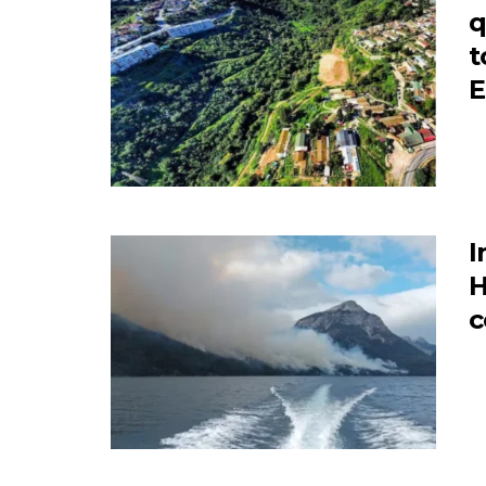
q
t
E
I
H
c