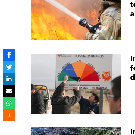
t
a
I
f
d
I