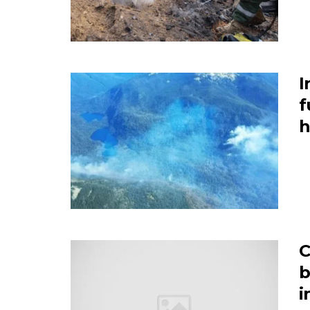
I
f
h
C
b
i