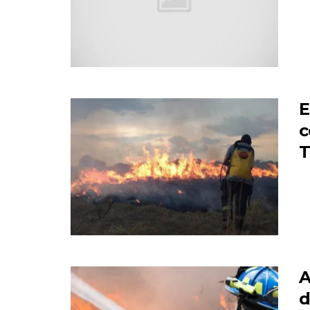
E
c
T
A
d