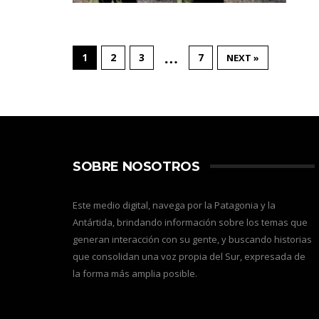
…
1
2
3
7
NEXT »
SOBRE NOSOTROS
Este medio digital, navega por la Patagonia y la
Antártida, brindando información sobre los temas que
generan interacción con su gente, y buscando historias
que consolidan una voz propia del Sur, expresada de
la forma más amplia posible.