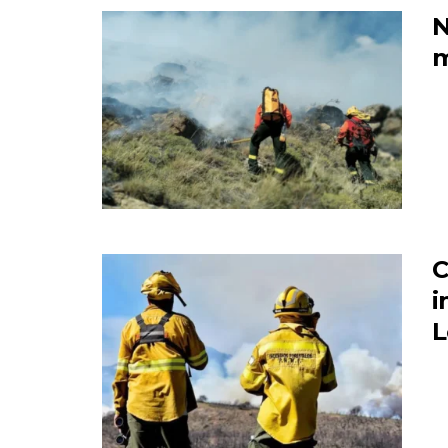
N
m
C
i
L