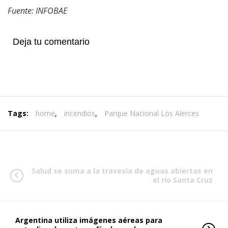
Fuente: INFOBAE
Deja tu comentario
Tags:
home
,
incendios
,
Parque Nacional Los Alerces
Salud se suma a la travesía de aguas abiertas en
el río Santa Cruz
Argentina utiliza imágenes aéreas para