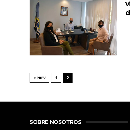
v
d
1
2
« PREV
SOBRE NOSOTROS