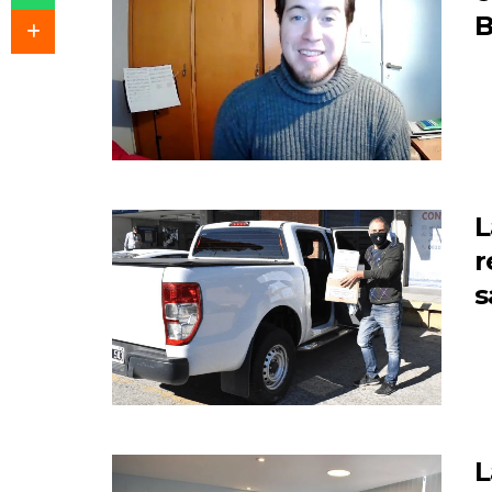
B
L
r
s
L