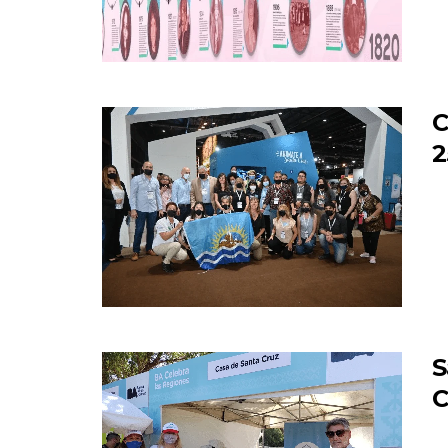
C
2
S
C