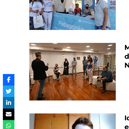
M
d
N
I
e