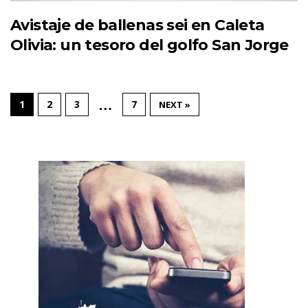
Avistaje de ballenas sei en Caleta
Olivia: un tesoro del golfo San Jorge
…
1
2
3
7
NEXT »