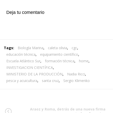
Deja tu comentario
Tags:
Biología Marina
,
caleta olivia
,
cgc
,
educación técnica
,
equipamiento científico
,
Escuela Atlántico Sur
,
formación técnica
,
home
,
INVESTIGACION CIENTÍFICA
,
MINISTERIO DE LA PRODUCCIÓN
,
Nadia Ricci
,
pesca y acuicultura
,
santa cruz
,
Sergio Klimenko
Araoz y Roma, detrás de una nueva firma