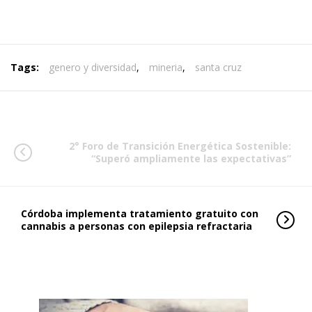
Tags:
genero y diversidad
,
mineria
,
santa cruz
2° Foro de Transición Energética Sostenible:
“Superó ampliamente las expectativas”
Córdoba implementa tratamiento gratuito con
cannabis a personas con epilepsia refractaria