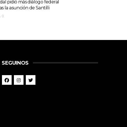
idal pidió más diálogo federal
as la asunción de Santilli
0
SEGUINOS