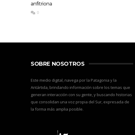
anfitriona
0
SOBRE NOSOTROS
Este medio digital, navega por la Patagonia y la
Antártida, brindando información sobre los temas que
generan interacción con su gente, y buscando historias
que consolidan una voz propia del Sur, expresada de
la forma más amplia posible.