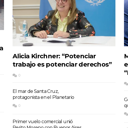
a
Alicia Kirchner: “Potenciar
M
trabajo es potenciar derechos”
e
“
0
El mar de Santa Cruz,
protagonista en el Planetario
G
q
0
Primer vuelo comercial unió
Perito Moreno con Buenos Aires