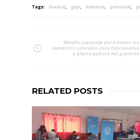
Tags:
bisexual
,
gays
,
lesbianas
,
pansexual
,
p
Melella suspende por 6 meses los
aumentos salariales para funcionarios
y planta política del gobierno
RELATED POSTS