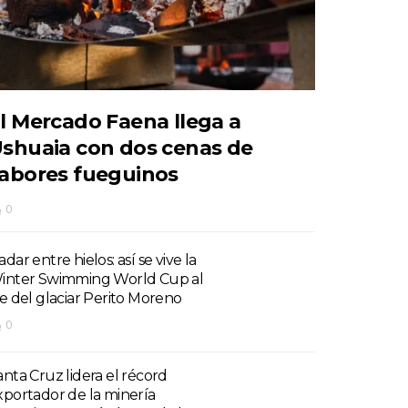
l Mercado Faena llega a
shuaia con dos cenas de
abores fueguinos
0
dar entre hielos: así se vive la
inter Swimming World Cup al
ie del glaciar Perito Moreno
0
anta Cruz lidera el récord
xportador de la minería