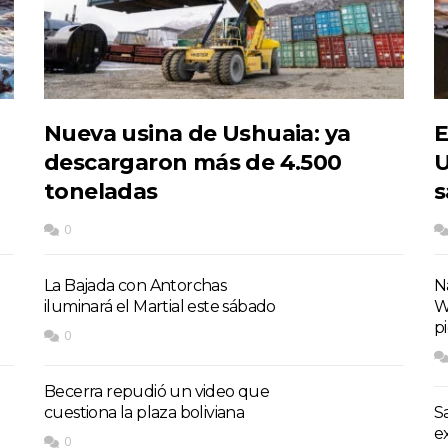
Nueva usina de Ushuaia: ya
E
descargaron más de 4.500
U
toneladas
s
0
La Bajada con Antorchas
Na
iluminará el Martial este sábado
W
p
0
Becerra repudió un video que
cuestiona la plaza boliviana
S
e
0