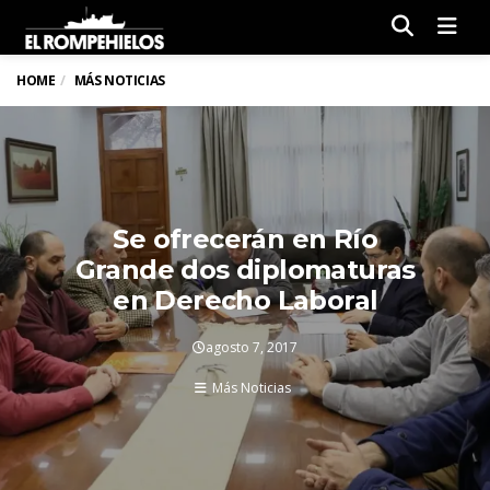
Men
HOME
MÁS NOTICIAS
Se ofrecerán en Río
Grande dos diplomaturas
en Derecho Laboral
agosto 7, 2017
Más Noticias