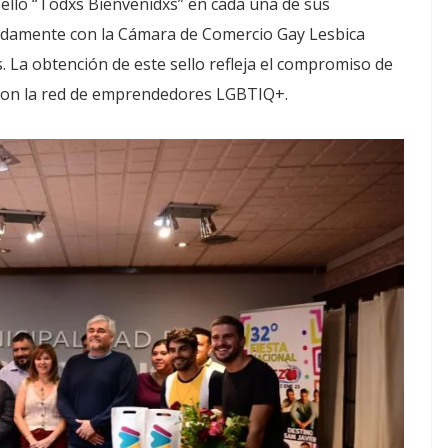
ello “Todxs Bienvenidxs” en cada una de sus
adamente con la Cámara de Comercio Gay Lesbica
 La obtención de este sello refleja el compromiso de
 con la red de emprendedores LGBTIQ+.