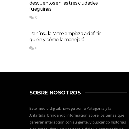
descuentos en las tres ciudades
fueguinas
0
Península Mitre empieza a definir
quién y cómo la manejará
0
SOBRE NOSOTROS
Este medio digital, navega por la Patagonia y la
Antártida, brindando información sobre los temas que
generan interacción con su gente, y buscando historias