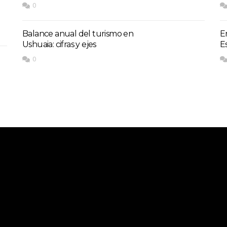
0
Balance anual del turismo en
E
Ushuaia: cifras y ejes
E
0