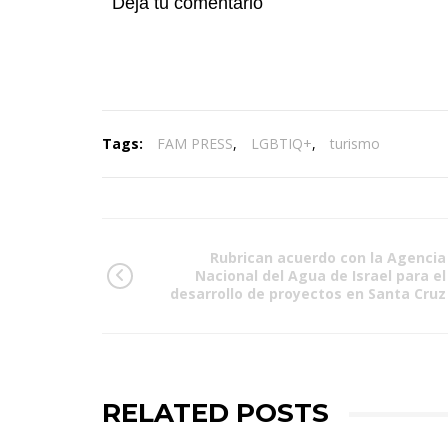
Deja tu comentario
Tags:
FAM PRESS
,
LGBTIQ+
,
turismo
Rubrican acuerdo con la Agencia
Nacional del Agua de Israel para el
desarrollo de proyectos en Santa Cruz
RELATED POSTS