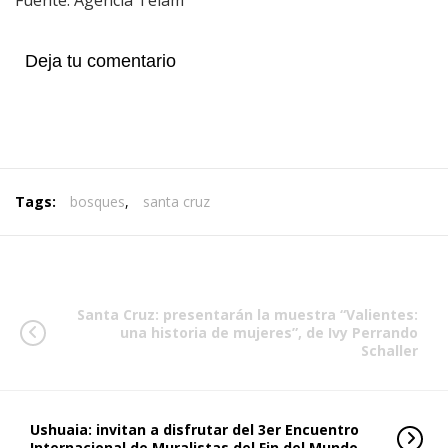
Fuente: Agencia Télam
Deja tu comentario
Tags:
bosques
,
santa cruz
Santa Cruz: presentarán la muestra “Valientes:
una historia de mujeres”, de Ivy Perrando
Schaller
Ushuaia: invitan a disfrutar del 3er Encuentro
Internacional de Muralistas del Fin del Mundo