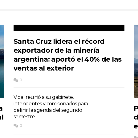
Santa Cruz lidera el récord
exportador de la minería
argentina: aportó el 40% de las
ventas al exterior
0
Vidal reunió a su gabinete,
intendentes y comisionados para
a
P
definir la agenda del segundo
l
d
semestre
e
0