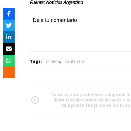
Fuente: Noticias Argentina
Deja tu comentario
Tags:
mineria
,
santa cruz
Salto en alto y atletismo adaptado le
dieron las dos primeras doradas a la
delegación fueguina en los Evita