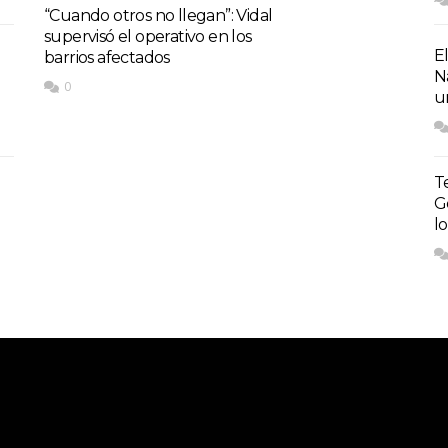
“Cuando otros no llegan”: Vidal
supervisó el operativo en los
E
barrios afectados
N
0
u
T
G
l