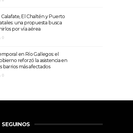
l Calafate, El Chaltén y Puerto
atales: una propuesta busca
nirlos por vía aérea
0
emporal en Río Gallegos: el
obierno reforzó la asistencia en
os barrios más afectados
0
SEGUINOS