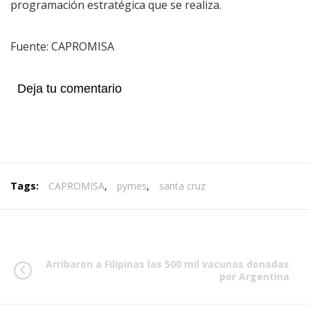
programación estratégica que se realiza.
Fuente: CAPROMISA
Deja tu comentario
Tags:
CAPROMISA
,
pymes
,
santa cruz
Arribaron a Filipinas las 500 mil vacunas donadas
por Argentina