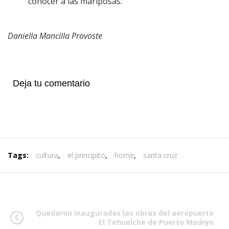
conocer a las mariposas.”
Daniella Mancilla Provoste
Deja tu comentario
Tags:
cultura
,
el principito
,
home
,
santa cruz
Quedaron inauguradas las obras del aeropuerto
El Tehuelche de Puerto Madryn