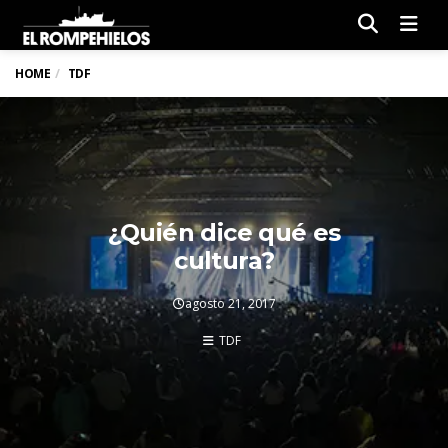
Men
HOME
TDF
¿Quién dice qué es
cultura?
agosto 21, 2017
TDF