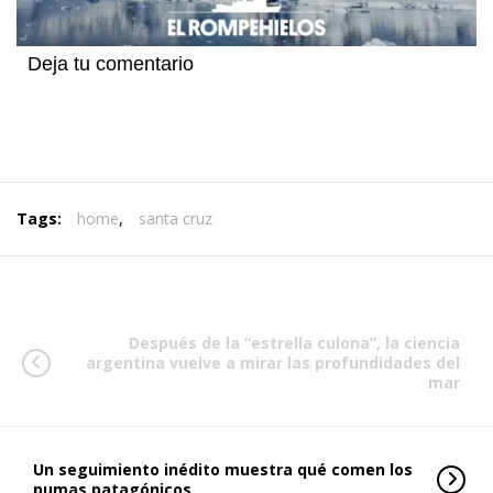
Deja tu comentario
Tags:
home
,
santa cruz
Después de la “estrella culona”, la ciencia
argentina vuelve a mirar las profundidades del
mar
Un seguimiento inédito muestra qué comen los
pumas patagónicos