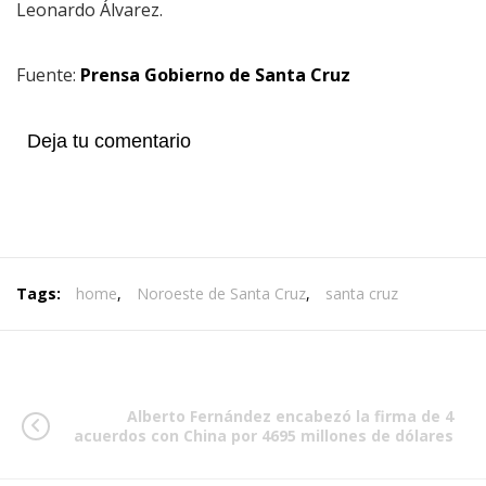
Leonardo Álvarez.
Fuente:
Prensa Gobierno de Santa Cruz
Deja tu comentario
Tags:
home
,
Noroeste de Santa Cruz
,
santa cruz
Alberto Fernández encabezó la firma de 4
acuerdos con China por 4695 millones de dólares