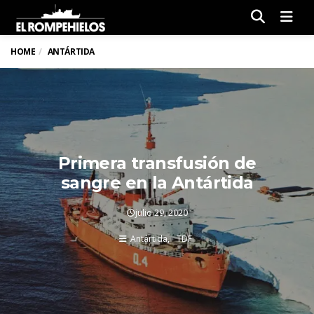
Men
HOME
ANTÁRTIDA
Primera transfusión de
sangre en la Antártida
julio 29, 2020
Antártida
TDF