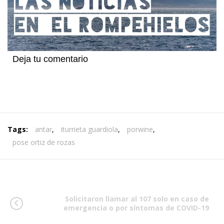
Deja tu comentario
Tags:
antar
,
iturrieta guardiola
,
porwine
,
pose ortiz de rozas
Solicitaron llamar al 107 solo en caso de
emergencia o por síntomas de COVID-19