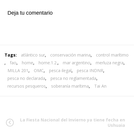
Deja tu comentario
Tags:
atlántico sur
,
conservación marina
,
control marítimo
,
fao
,
home
,
home.1.2.
,
mar argentino
,
merluza negra
,
MILLA 201
,
OMC
,
pesca ilegal
,
pesca INDNR
,
pesca no declarada
,
pesca no reglamentada
,
recursos pesqueros
,
soberanía marítima
,
Tai An
La Fiesta Nacional del Invierno ya tiene fecha en
Ushuaia