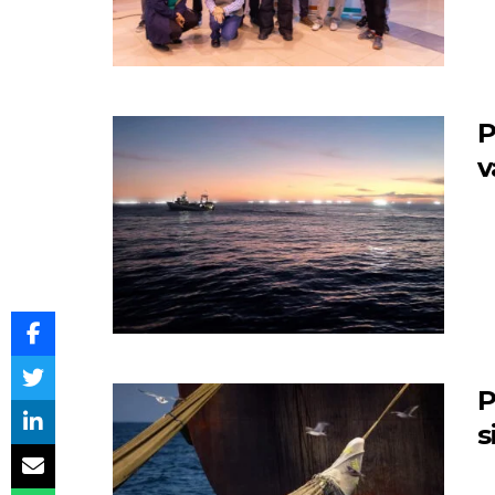
P
v
P
s