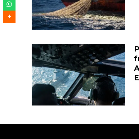
P
f
A