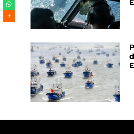
P
d
E