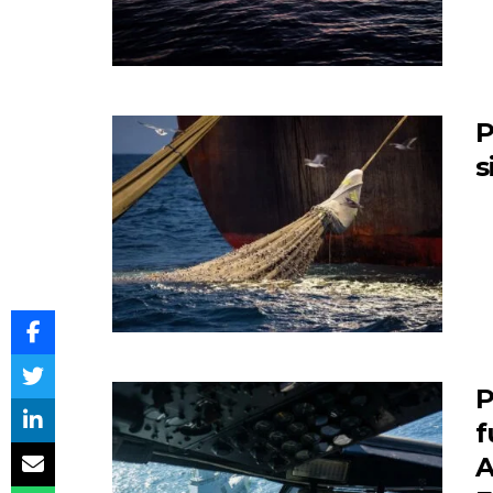
P
s
P
f
A