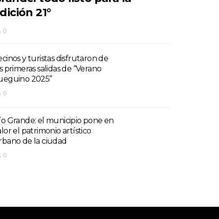
dición 21°
0
ecinos y turistas disfrutaron de
as primeras salidas de “Verano
ueguino 2025”
0
ío Grande: el municipio pone en
lor el patrimonio artístico
rbano de la ciudad
0