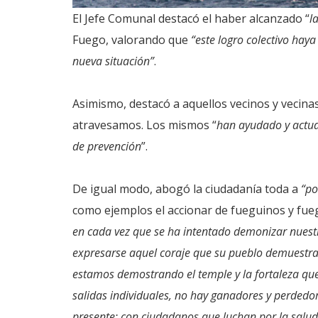
El Jefe Comunal destacó el haber alcanzado “
l
Fuego, valorando que
“este logro colectivo hay
nueva situación”
.
Asimismo, destacó a aquellos vecinos y vecina
atravesamos. Los mismos “
han ayudado y actua
de prevención
”.
De igual modo, abogó la ciudadanía toda a
“po
como ejemplos el accionar de fueguinos y fu
en cada vez que se ha intentado demonizar nuestr
expresarse aquel coraje que su pueblo demuestra 
estamos demostrando el temple y la fortaleza qu
salidas individuales, no hay ganadores y perded
presente; con ciudadanos que luchan por la salud