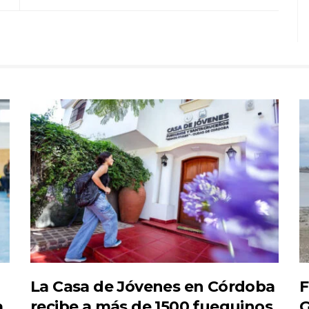
La Casa de Jóvenes en Córdoba
F
a
recibe a más de 1500 fueguinos
G