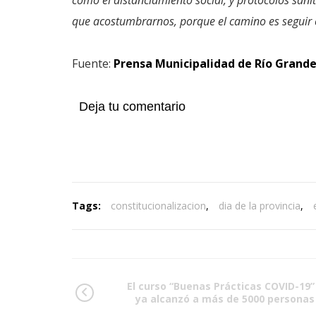
que acostumbrarnos, porque el camino es seguir 
Fuente:
Prensa Municipalidad de Río Grand
Deja tu comentario
Tags:
constitucionalizacion
,
dia de la provincia
,
El curso “Buenas Prácticas COVID-19”
ya alcanzó a más de 5000 personas