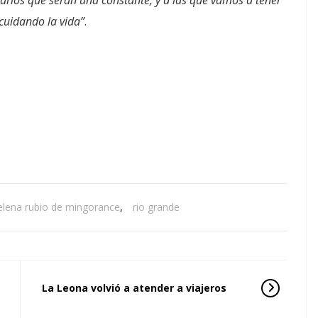
cuidando la vida”
.
e
elena rubio de mingorance
,
rio grande
La Leona volvió a atender a viajeros