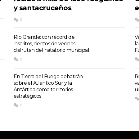
y santacruceños
e
0
Río Grande: con récord de
V
inscritos, cientos de vecinos
l
disfrutan del natatorio municipal
F
0
En Tierra del Fuego debatirán
R
sobre el Atlántico Sur y la
va
Antártida como territorios
u
estratégicos
0