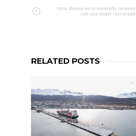
Otra alarma en la montaña terminó
con una mujer rescatada
RELATED POSTS