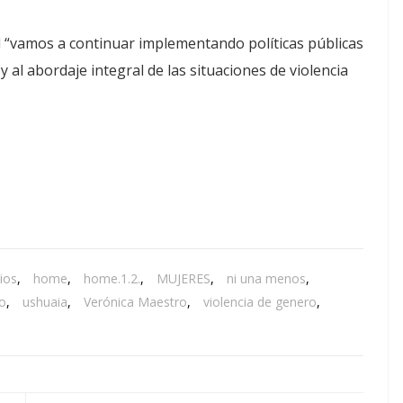
l “vamos a continuar implementando políticas públicas
 al abordaje integral de las situaciones de violencia
ios
,
home
,
home.1.2.
,
MUJERES
,
ni una menos
,
go
,
ushuaia
,
Verónica Maestro
,
violencia de genero
,