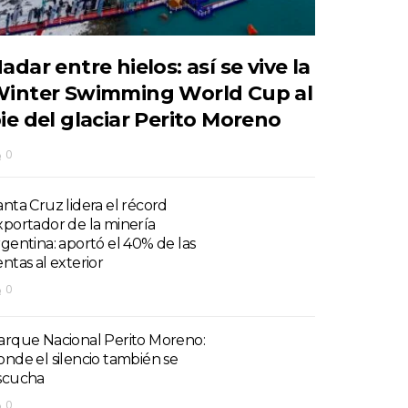
adar entre hielos: así se vive la
inter Swimming World Cup al
ie del glaciar Perito Moreno
0
anta Cruz lidera el récord
xportador de la minería
rgentina: aportó el 40% de las
entas al exterior
0
arque Nacional Perito Moreno:
onde el silencio también se
scucha
0