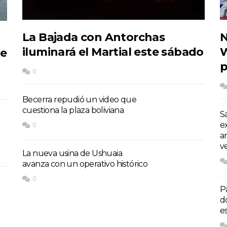
La Bajada con Antorchas
N
iluminará el Martial este sábado
W
de
p
0
Becerra repudió un video que
cuestiona la plaza boliviana
S
e
0
a
v
La nueva usina de Ushuaia
avanza con un operativo histórico
0
P
d
e