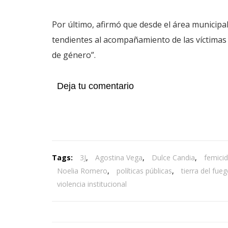
Por último, afirmó que desde el área municipa
tendientes al acompañamiento de las víctimas y
de género”.
Deja tu comentario
Tags:
3J
,
Agostina Vega
,
Dulce Candia
,
femicid
Noelia Romero
,
políticas públicas
,
tierra del fue
violencia institucional