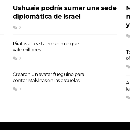
Ushuaia podría sumar una sede
M
diplomática de Israel
n
y
0
Piratas a la vista en un mar que
vale millones
T
o
0
Crearon un avatar fueguino para
contar Malvinas en las escuelas
A
la
0