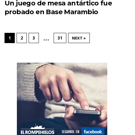
Un juego de mesa antártico fue
probado en Base Marambio
…
1
2
3
31
NEXT »