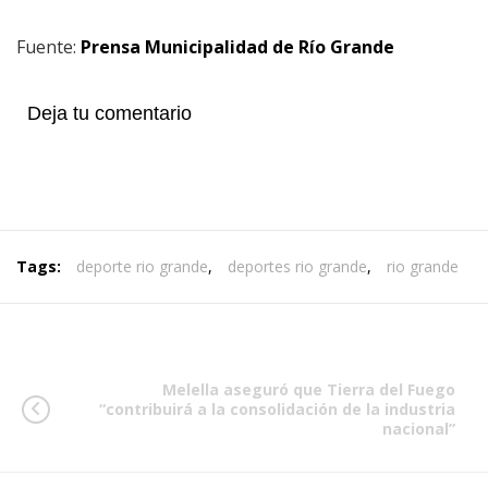
Fuente:
Prensa Municipalidad de Río Grande
Deja tu comentario
Tags:
deporte rio grande
,
deportes rio grande
,
rio grande
Melella aseguró que Tierra del Fuego
“contribuirá a la consolidación de la industria
nacional”