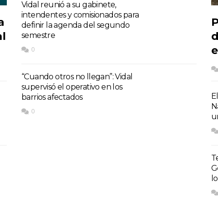
Vidal reunió a su gabinete,
intendentes y comisionados para
a
P
definir la agenda del segundo
l
d
semestre
e
0
“Cuando otros no llegan”: Vidal
supervisó el operativo en los
E
barrios afectados
N
0
u
T
G
l