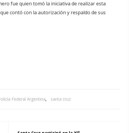
ro fue quien tomó la iniciativa de realizar esta
 que contó con la autorización y respaldo de sus
olicía Federal Argentina
,
santa cruz
Santa Cruz participó en la XI°