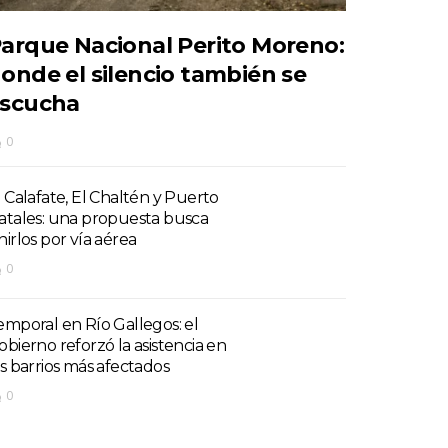
arque Nacional Perito Moreno:
onde el silencio también se
scucha
0
l Calafate, El Chaltén y Puerto
atales: una propuesta busca
nirlos por vía aérea
0
emporal en Río Gallegos: el
obierno reforzó la asistencia en
os barrios más afectados
0