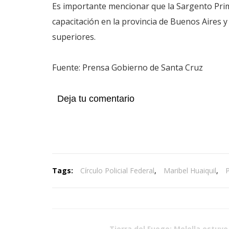
Es importante mencionar que la Sargento Prime
capacitación en la provincia de Buenos Aires y
superiores.
Fuente: Prensa Gobierno de Santa Cruz
Deja tu comentario
Tags:
Círculo Policial Federal
,
Maribel Huaiquil
,
P
Tierra del Fuego: Melella estuvo