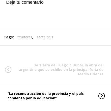
Deja tu comentario
Tags:
fronteras
,
santa cruz
De Tierra del Fuego a Dubai, la obra del
argentino que se exhibe en la principal feria de
Medio Oriente
“La reconstrucción de la provincia y el país
comienza por la educación”