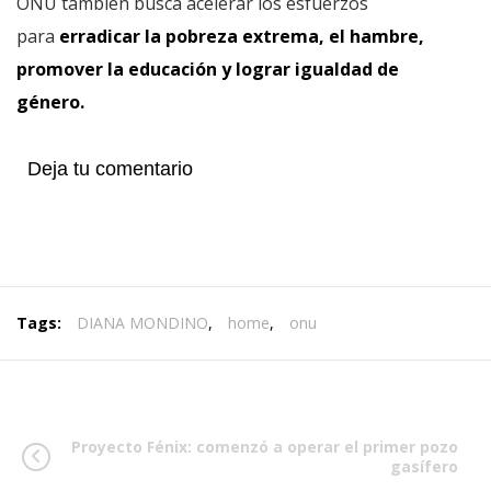
ONU también busca acelerar los esfuerzos
para
erradicar la pobreza extrema, el hambre,
promover la educación y lograr igualdad de
género.
Deja tu comentario
Tags:
DIANA MONDINO
,
home
,
onu
Proyecto Fénix: comenzó a operar el primer pozo
gasífero