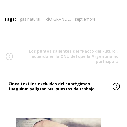
Tags:
gas natural
,
RÍO GRANDE
,
septiembre
Los puntos salientes del “Pacto del Futuro”,
acuerdo en la ONU del que la Argentina no
participará
Cinco textiles excluidas del subrégimen
fueguino: peligran 500 puestos de trabajo