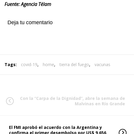
Fuente: Agencia Télam
Deja tu comentario
Tags:
covid-19
,
home
,
tierra del fuego
,
vacunas
Con la “Carpa de la Dignidad”, abre la semana de
Malvinas en Río Grande
El FMI aprobó el acuerdo con la Argentina y
confirma el primer desembolso por US$ 9.656