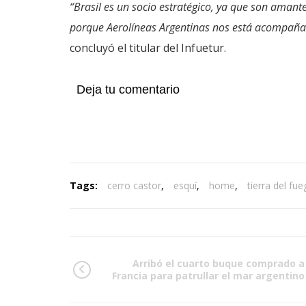
“Brasil es un socio estratégico, ya que son amant
porque Aerolíneas Argentinas nos está acompaña
concluyó el titular del Infuetur.
Deja tu comentario
Tags:
cerro castor
,
esquí
,
home
,
tierra del fu
Arribó el cuarto buque comprado a
Francia para patrullar el mar argentino