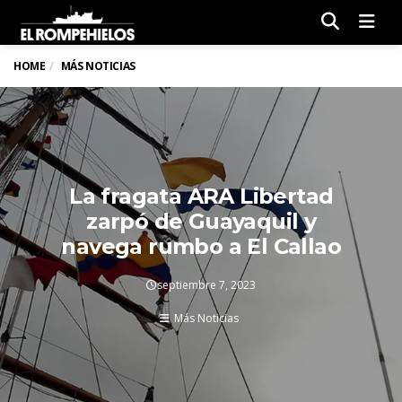
Men
HOME
MÁS NOTICIAS
La fragata ARA Libertad
zarpó de Guayaquil y
navega rumbo a El Callao
septiembre 7, 2023
Más Noticias