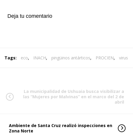
Deja tu comentario
Tags:
eco
,
INACH
,
pingüinos antárticos
,
PROCIEN
,
virus
La municipalidad de Ushuaia busca visibilizar a
las “Mujeres por Malvinas” en el marco del 2 de
abril
Ambiente de Santa Cruz realizó inspecciones en
Zona Norte