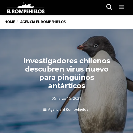
Men
HOME
AGENCIA EL ROMPEHIELOS
Investigadores chilenos
descubren virus nuevo
para pingüinos
antárticos
marzo 15, 2021
Agencia El Rompehielos