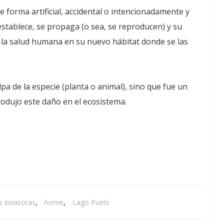
e forma artificial, accidental o intencionadamente y
establece, se propaga (o sea, se reproducen) y su
 la salud humana en su nuevo hábitat donde se las
a de la especie (planta o animal), sino que fue un
rodujo este daño en el ecosistema.
s invasoras
,
home
,
Lago Puelo