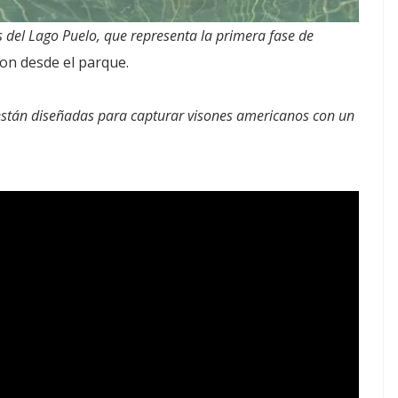
 del Lago Puelo, que representa la primera fase de
ron desde el parque.
están diseñadas para capturar visones americanos con un