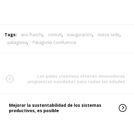
Tags:
ana franchi
,
conicet
,
inauguración
,
nueva sede
,
patagonia
,
Patagonia Confluencia
Los polos creativos ofrecen innovadoras
propuestas navideñas para todas las edades
Mejorar la sustentabilidad de los sistemas
productivos, es posible