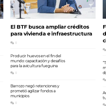
El BTF busca ampliar créditos
F
para vivienda e infraestructura
d
c
0
Producir huevos en el fin del
mundo: capacitación y desafíos
“
para la avicultura fueguina
m
di
0
Barrozo negó retenciones y
prometió agilizar fondos a
A
municipios
t
0