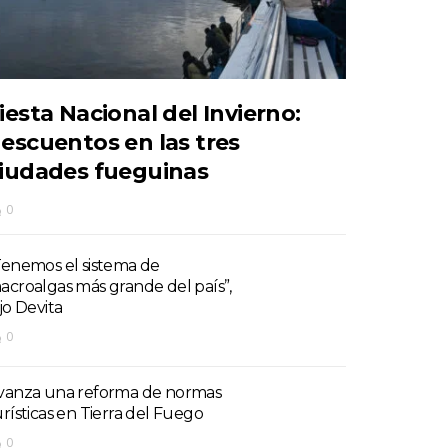
iesta Nacional del Invierno:
escuentos en las tres
iudades fueguinas
0
Tenemos el sistema de
acroalgas más grande del país”,
jo Devita
0
vanza una reforma de normas
urísticas en Tierra del Fuego
0